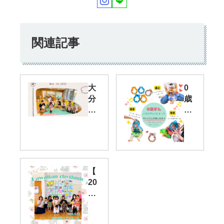
関連記事
大
0
分
歳
市
さ
大
ん
南
か
こ
ら
ど
参
も
加
【
ル
で
20
ー
き
25
ム
る♪
年
で
ベ
】
ハ
ビ